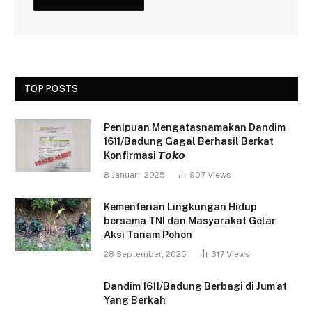
TOP POSTS
Penipuan Mengatasnamakan Dandim
1611/Badung Gagal Berhasil Berkat
Konfirmasi 𝙏𝙤𝙠𝙤
8 Januari, 2025
907
Views
Kementerian Lingkungan Hidup
bersama TNI dan Masyarakat Gelar
Aksi Tanam Pohon
28 September, 2025
317
Views
Dandim 1611/Badung Berbagi di Jum’at
Yang Berkah