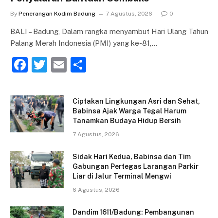
By
Penerangan Kodim Badung
7 Agustus, 2026
0
BALI – Badung, Dalam rangka menyambut Hari Ulang Tahun
Palang Merah Indonesia (PMI) yang ke-81,…
F
T
E
S
a
w
m
h
c
itt
ai
ar
Ciptakan Lingkungan Asri dan Sehat,
e
er
l
e
Babinsa Ajak Warga Tegal Harum
Tanamkan Budaya Hidup Bersih
b
7 Agustus, 2026
o
o
Sidak Hari Kedua, Babinsa dan Tim
Gabungan Pertegas Larangan Parkir
k
Liar di Jalur Terminal Mengwi
6 Agustus, 2026
Dandim 1611/Badung: Pembangunan