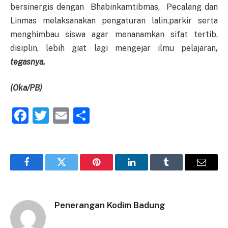
bersinergis dengan Bhabinkamtibmas, Pecalang dan
Linmas melaksanakan pengaturan lalin,parkir serta
menghimbau siswa agar menanamkan sifat tertib,
disiplin, lebih giat lagi mengejar ilmu pelajaran
,
tegasnya.
(
Oka
/PB)
Facebook
Twitter
Email
Share
Facebook
Twitter
Pinterest
LinkedIn
Tumblr
Email
Penerangan Kodim Badung