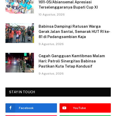
e
er
l
e
1611-05/Abiansemal Apresiasi
Terselenggaranya Bupati Cup XI
b
10 Agustus, 2026
o
o
Babinsa Dampingi Ratusan Warga
Gerak Jalan Santai, Semarak HUT RI ke-
k
81 di Padangsambian Kaja
9 Agustus, 2026
Cegah Gangguan Kamtibmas Malam
Hari: Patroli Sinergitas Babinsa
Pastikan Kuta Tetap Kondusif
9 Agustus, 2026
STAY IN TOUCH
Facebook
YouTube