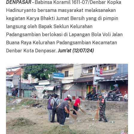
DENPASAR
– Babinsa Koramil 1611-07/Denbar Kopka
Hadinuryanto bersama masyarakat melaksanakan
kegiatan Karya Bhakti Jumat Bersih yang di pimpin
langsung oleh Bapak Seklun Kelurahan
Padangsambian berlokasi di Lapangan Bola Voli Jalan
Buana Raya Kelurahan Padangsambian Kecamatan
Denbar Kota Denpasar.
Jum’at (
12
/0
7
/2
4
)