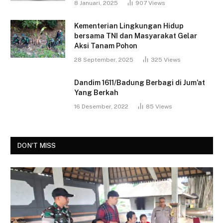
8 Januari, 2025
907
Views
Kementerian Lingkungan Hidup
bersama TNI dan Masyarakat Gelar
Aksi Tanam Pohon
28 September, 2025
325
Views
Dandim 1611/Badung Berbagi di Jum’at
Yang Berkah
16 Desember, 2022
85
Views
DON'T MISS