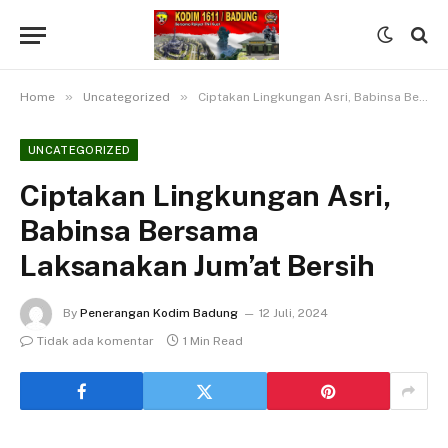
»
»
Home
Uncategorized
Ciptakan Lingkungan Asri, Babinsa Bersama Laksanakan Jum’at Bersih
UNCATEGORIZED
Ciptakan Lingkungan Asri,
Babinsa Bersama
Laksanakan Jum’at Bersih
By
Penerangan Kodim Badung
12 Juli, 2024
Tidak ada komentar
1 Min Read