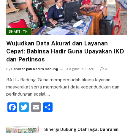
BHAKTI TNI
Wujudkan Data Akurat dan Layanan
Cepat: Babinsa Hadir Guna Upayakan IKD
dan Perlinsos
By
Penerangan Kodim Badung
10 Agustus, 2026
0
BALI – Badung, Guna mempermudah akses layanan
masyarakat serta memperkuat data kependudukan dan
perlindungan sosial,…
F
T
E
S
a
w
m
h
c
itt
ai
ar
Sinergi Dukung Olahraga, Danramil