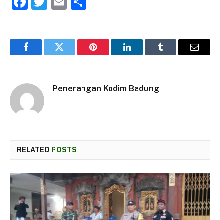
Facebook
Twitter
Email
Share
Facebook
Twitter
Pinterest
LinkedIn
Tumblr
Email
Penerangan Kodim Badung
RELATED
POSTS