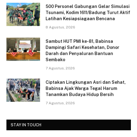
c
itt
ai
ar
500 Personel Gabungan Gelar Simulasi
e
er
l
e
Tsunami, Kodim 1611/Badung Turut Aktif
Latihan Kesiapsiagaan Bencana
b
8 Agustus, 2026
o
o
Sambut HUT PMI ke-81, Babinsa
Dampingi Safari Kesehatan, Donor
k
Darah dan Penyaluran Bantuan
Sembako
7 Agustus, 2026
Ciptakan Lingkungan Asri dan Sehat,
Babinsa Ajak Warga Tegal Harum
Tanamkan Budaya Hidup Bersih
7 Agustus, 2026
STAY IN TOUCH