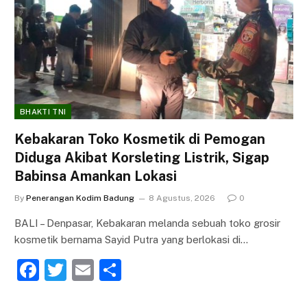
BHAKTI TNI
Kebakaran Toko Kosmetik di Pemogan
Diduga Akibat Korsleting Listrik, Sigap
Babinsa Amankan Lokasi
By
Penerangan Kodim Badung
8 Agustus, 2026
0
BALI – Denpasar, Kebakaran melanda sebuah toko grosir
kosmetik bernama Sayid Putra yang berlokasi di…
F
T
E
S
a
w
m
h