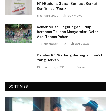
1611/Badung Gagal Berhasil Berkat
Konfirmasi 𝙏𝙤𝙠𝙤
8 Januari, 2025
907
Views
Kementerian Lingkungan Hidup
bersama TNI dan Masyarakat Gelar
Aksi Tanam Pohon
28 September, 2025
321
Views
Dandim 1611/Badung Berbagi di Jum’at
Yang Berkah
16 Desember, 2022
85
Views
DON'T MISS