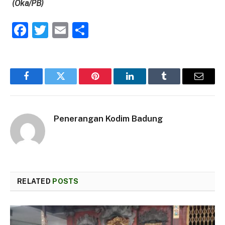
(Oka/PB)
Facebook
Twitter
Email
Share
Facebook
Twitter
Pinterest
LinkedIn
Tumblr
Email
Penerangan Kodim Badung
RELATED
POSTS