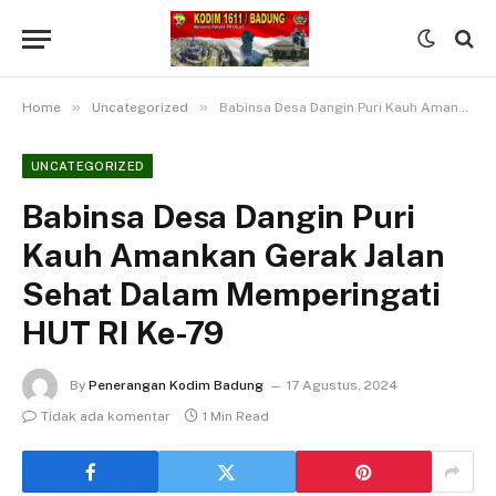
»
»
Home
Uncategorized
Babinsa Desa Dangin Puri Kauh Amankan Gerak Jalan Sehat Dalam Memperingati HUT RI Ke-79
UNCATEGORIZED
Babinsa Desa Dangin Puri
Kauh Amankan Gerak Jalan
Sehat Dalam Memperingati
HUT RI Ke-79
By
Penerangan Kodim Badung
17 Agustus, 2024
Tidak ada komentar
1 Min Read