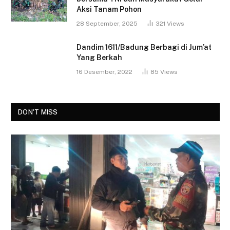
Aksi Tanam Pohon
28 September, 2025
321
Views
Dandim 1611/Badung Berbagi di Jum’at
Yang Berkah
16 Desember, 2022
85
Views
DON'T MISS