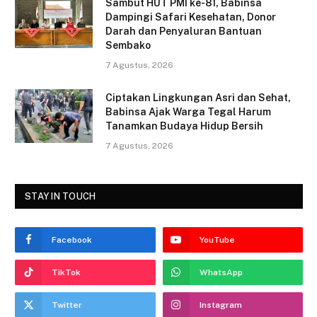
o
Sambut HUT PMI ke-81, Babinsa
Dampingi Safari Kesehatan, Donor
k
Darah dan Penyaluran Bantuan
Sembako
7 Agustus, 2026
Ciptakan Lingkungan Asri dan Sehat,
Babinsa Ajak Warga Tegal Harum
Tanamkan Budaya Hidup Bersih
7 Agustus, 2026
STAY IN TOUCH
Facebook
YouTube
TikTok
WhatsApp
Twitter
Instagram