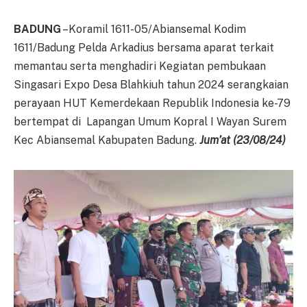
BADUNG
–Koramil 1611-05/Abiansemal Kodim
1611/Badung Pelda Arkadius bersama aparat terkait
memantau serta menghadiri Kegiatan pembukaan
Singasari Expo Desa Blahkiuh tahun 2024 serangkaian
perayaan HUT Kemerdekaan Republik Indonesia ke-79
bertempat di Lapangan Umum Kopral I Wayan Surem
Kec Abiansemal Kabupaten Badung.
Jum’at
(
23
/0
8
/2
4
)