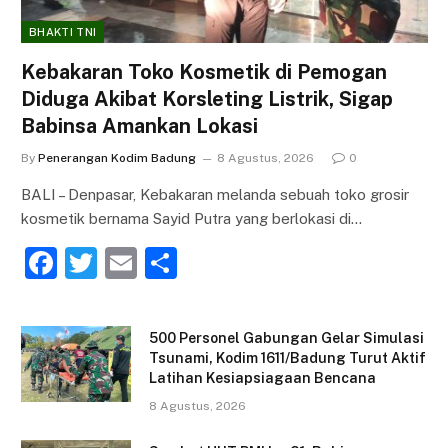
BHAKTI TNI
Kebakaran Toko Kosmetik di Pemogan
Diduga Akibat Korsleting Listrik, Sigap
Babinsa Amankan Lokasi
By
Penerangan Kodim Badung
8 Agustus, 2026
0
BALI – Denpasar, Kebakaran melanda sebuah toko grosir
kosmetik bernama Sayid Putra yang berlokasi di…
F
T
E
S
a
w
m
h
c
itt
ai
ar
500 Personel Gabungan Gelar Simulasi
e
er
l
e
Tsunami, Kodim 1611/Badung Turut Aktif
Latihan Kesiapsiagaan Bencana
b
8 Agustus, 2026
o