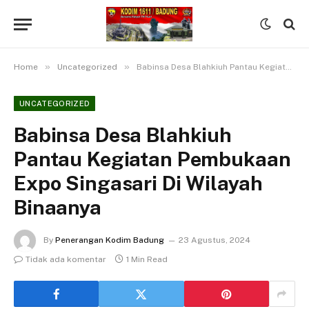
»
»
Home
Uncategorized
Babinsa Desa Blahkiuh Pantau Kegiatan Pembukaan Expo Singasari Di Wilayah Binaanya
UNCATEGORIZED
Babinsa Desa Blahkiuh
Pantau Kegiatan Pembukaan
Expo Singasari Di Wilayah
Binaanya
By
Penerangan Kodim Badung
23 Agustus, 2024
Tidak ada komentar
1 Min Read