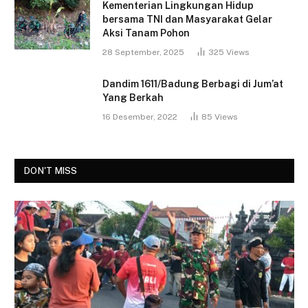
Kementerian Lingkungan Hidup
bersama TNI dan Masyarakat Gelar
Aksi Tanam Pohon
28 September, 2025
325
Views
Dandim 1611/Badung Berbagi di Jum’at
Yang Berkah
16 Desember, 2022
85
Views
DON'T MISS