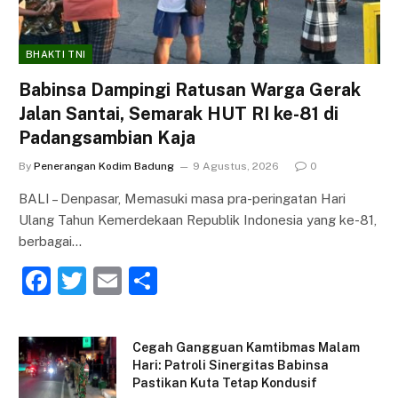
BHAKTI TNI
Babinsa Dampingi Ratusan Warga Gerak
Jalan Santai, Semarak HUT RI ke-81 di
Padangsambian Kaja
By
Penerangan Kodim Badung
9 Agustus, 2026
0
BALI – Denpasar, Memasuki masa pra-peringatan Hari
Ulang Tahun Kemerdekaan Republik Indonesia yang ke-81,
berbagai…
F
T
E
S
a
w
m
h
c
itt
ai
ar
Cegah Gangguan Kamtibmas Malam
e
er
l
e
Hari: Patroli Sinergitas Babinsa
Pastikan Kuta Tetap Kondusif
b