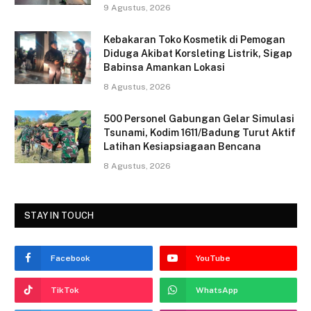
9 Agustus, 2026
o
o
Kebakaran Toko Kosmetik di Pemogan
Diduga Akibat Korsleting Listrik, Sigap
k
Babinsa Amankan Lokasi
8 Agustus, 2026
500 Personel Gabungan Gelar Simulasi
Tsunami, Kodim 1611/Badung Turut Aktif
Latihan Kesiapsiagaan Bencana
8 Agustus, 2026
STAY IN TOUCH
Facebook
YouTube
TikTok
WhatsApp