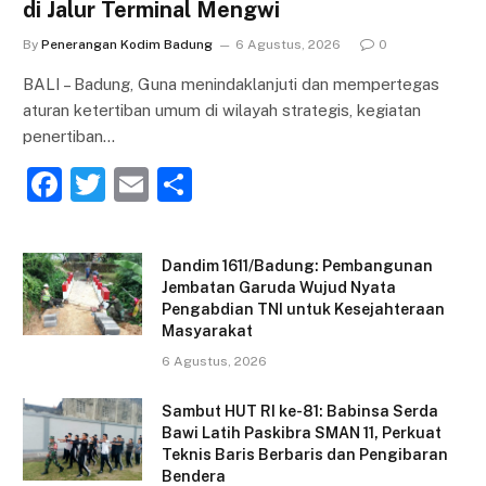
di Jalur Terminal Mengwi
By
Penerangan Kodim Badung
6 Agustus, 2026
0
BALI – Badung, Guna menindaklanjuti dan mempertegas
aturan ketertiban umum di wilayah strategis, kegiatan
penertiban…
F
T
E
S
a
w
m
h
c
itt
ai
ar
Dandim 1611/Badung: Pembangunan
e
er
l
e
Jembatan Garuda Wujud Nyata
Pengabdian TNI untuk Kesejahteraan
b
Masyarakat
o
6 Agustus, 2026
o
Sambut HUT RI ke-81: Babinsa Serda
k
Bawi Latih Paskibra SMAN 11, Perkuat
Teknis Baris Berbaris dan Pengibaran
Bendera