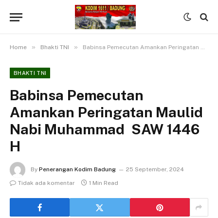
»
»
Home
Bhakti TNI
Babinsa Pemecutan Amankan Peringatan Maulid Nabi Muhammad SAW 1446 H
BHAKTI TNI
Babinsa Pemecutan
Amankan Peringatan Maulid
Nabi Muhammad SAW 1446
H
By
Penerangan Kodim Badung
25 September, 2024
Tidak ada komentar
1 Min Read