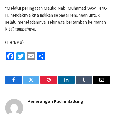
“Melalui peringatan Maulid Nabi Muhamad SAW 1446
H, hendaknya kita jadikan sebagai renungan untuk
selalu meneladaninya, sehingga bertambah keimanan
kita”,
tambahnya.
(Heri/PB)
Facebook
Twitter
Email
Share
Facebook
Twitter
Pinterest
LinkedIn
Tumblr
Email
Penerangan Kodim Badung