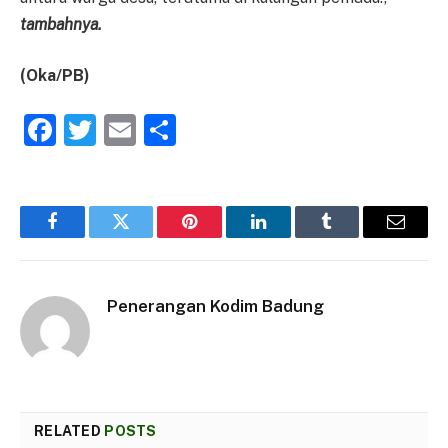
tambahnya.
(Oka/PB)
Facebook
Twitter
Email
Share
Facebook
Twitter
Pinterest
LinkedIn
Tumblr
Email
Penerangan Kodim Badung
RELATED
POSTS