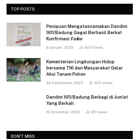
TOP POSTS
Penipuan Mengatasnamakan Dandim
1611/Badung Gagal Berhasil Berkat
Konfirmasi 𝙏𝙤𝙠𝙤
8 Januari, 2025
907
Views
Kementerian Lingkungan Hidup
bersama TNI dan Masyarakat Gelar
Aksi Tanam Pohon
28 September, 2025
325
Views
Dandim 1611/Badung Berbagi di Jum’at
Yang Berkah
16 Desember, 2022
85
Views
DON'T MISS