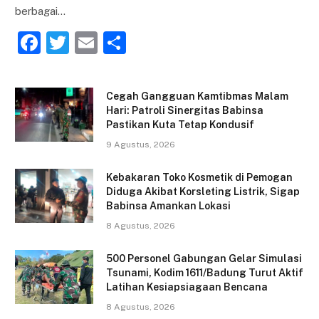
berbagai…
F
T
E
S
a
w
m
h
c
itt
ai
ar
Cegah Gangguan Kamtibmas Malam
e
er
l
e
Hari: Patroli Sinergitas Babinsa
Pastikan Kuta Tetap Kondusif
b
9 Agustus, 2026
o
o
Kebakaran Toko Kosmetik di Pemogan
Diduga Akibat Korsleting Listrik, Sigap
k
Babinsa Amankan Lokasi
8 Agustus, 2026
500 Personel Gabungan Gelar Simulasi
Tsunami, Kodim 1611/Badung Turut Aktif
Latihan Kesiapsiagaan Bencana
8 Agustus, 2026