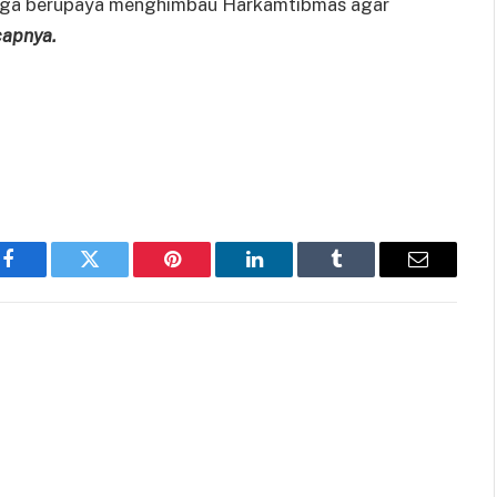
juga berupaya menghimbau Harkamtibmas agar
capnya.
Facebook
Twitter
Pinterest
LinkedIn
Tumblr
Email