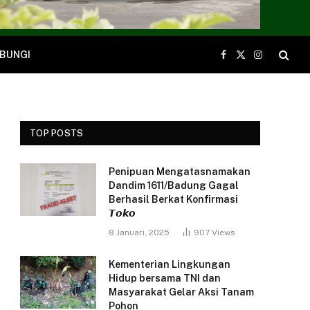
BUNGI
Facebook
X
Instagram
(Twitter)
TOP POSTS
Penipuan Mengatasnamakan
Dandim 1611/Badung Gagal
Berhasil Berkat Konfirmasi
𝙏𝙤𝙠𝙤
8 Januari, 2025
907
Views
Kementerian Lingkungan
Hidup bersama TNI dan
Masyarakat Gelar Aksi Tanam
Pohon