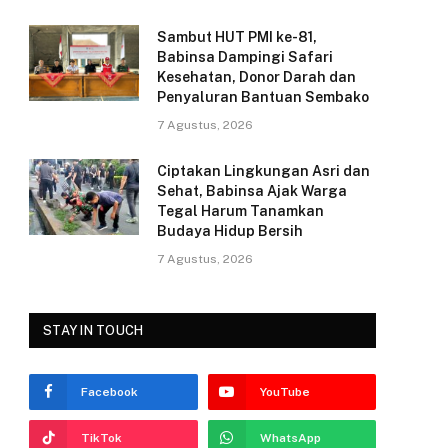
k
Sambut HUT PMI ke-81,
Babinsa Dampingi Safari
Kesehatan, Donor Darah dan
Penyaluran Bantuan Sembako
7 Agustus, 2026
Ciptakan Lingkungan Asri dan
Sehat, Babinsa Ajak Warga
Tegal Harum Tanamkan
Budaya Hidup Bersih
7 Agustus, 2026
STAY IN TOUCH
Facebook
YouTube
TikTok
WhatsApp