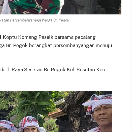
katan Persembahyanagn Warga Br. Pegok
el Koptu Komang Paselk bersama pecalang
ga Br. Pegok berangkat persembahyangan menuju
di Jl. Raya Sesetan Br. Pegok Kel. Sesetan Kec.