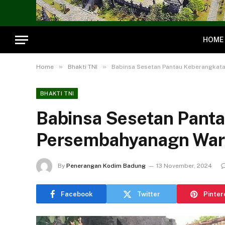
HOME
»
»
Home
Bhakti TNI
Babinsa Sesetan Pantau Keberangkat
BHAKTI TNI
Babinsa Sesetan Pant
Persembahyanagn Warg
By
Penerangan Kodim Badung
13 November, 2024
Facebook
Twitter
Pinter