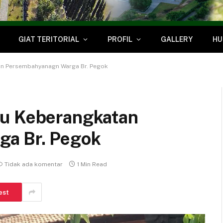
GIAT TERITORIAL
PROFIL
GALLERY
HU
an Persembahyanagn Warga Br. Pegok
au Keberangkatan
a Br. Pegok
Tidak ada komentar
1 Min Read
est