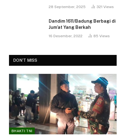
28 September, 2025
321
Views
Dandim 1611/Badung Berbagi di
Jum’at Yang Berkah
16 Desember, 2022
85
Views
DON'T MISS
BHAKTI TNI