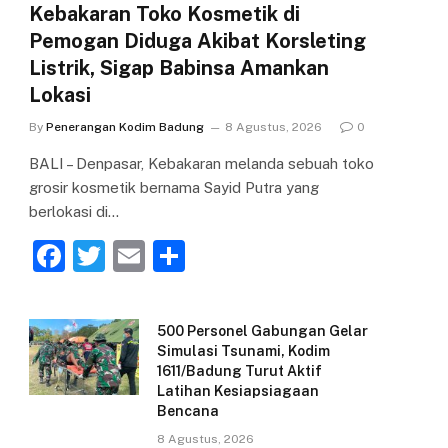
Kebakaran Toko Kosmetik di
Pemogan Diduga Akibat Korsleting
Listrik, Sigap Babinsa Amankan
Lokasi
By
Penerangan Kodim Badung
8 Agustus, 2026
0
BALI – Denpasar, Kebakaran melanda sebuah toko
grosir kosmetik bernama Sayid Putra yang
berlokasi di…
F
T
E
S
a
w
m
h
c
itt
ai
ar
500 Personel Gabungan Gelar
e
er
l
e
Simulasi Tsunami, Kodim
1611/Badung Turut Aktif
b
Latihan Kesiapsiagaan
o
Bencana
o
8 Agustus, 2026