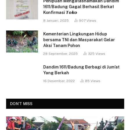
Penipuan Mengatasnamakan Dandim
1611/Badung Gagal Berhasil Berkat
Konfirmasi 𝙏𝙤𝙠𝙤
8 Januari, 2025
907
Views
Kementerian Lingkungan Hidup
bersama TNI dan Masyarakat Gelar
Aksi Tanam Pohon
28 September, 2025
325
Views
Dandim 1611/Badung Berbagi di Jum’at
Yang Berkah
16 Desember, 2022
85
Views
DON'T MISS