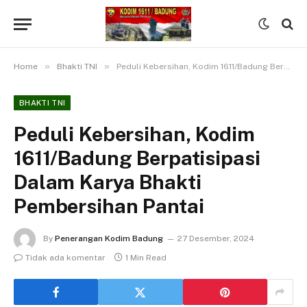
»
»
Home
Bhakti TNI
Peduli Kebersihan, Kodim 1611/Badung Berpatisipasi Dalam Karya Bhakti Pembersihan Pantai
BHAKTI TNI
Peduli Kebersihan, Kodim
1611/Badung Berpatisipasi
Dalam Karya Bhakti
Pembersihan Pantai
By
Penerangan Kodim Badung
27 Desember, 2024
Tidak ada komentar
1 Min Read