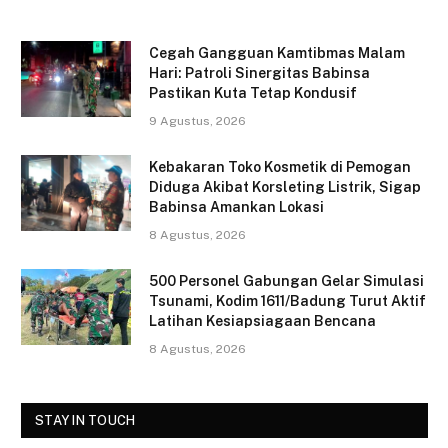
a
w
m
h
c
itt
ai
ar
Cegah Gangguan Kamtibmas Malam
e
er
l
e
Hari: Patroli Sinergitas Babinsa
Pastikan Kuta Tetap Kondusif
b
9 Agustus, 2026
o
o
Kebakaran Toko Kosmetik di Pemogan
Diduga Akibat Korsleting Listrik, Sigap
k
Babinsa Amankan Lokasi
8 Agustus, 2026
500 Personel Gabungan Gelar Simulasi
Tsunami, Kodim 1611/Badung Turut Aktif
Latihan Kesiapsiagaan Bencana
8 Agustus, 2026
STAY IN TOUCH