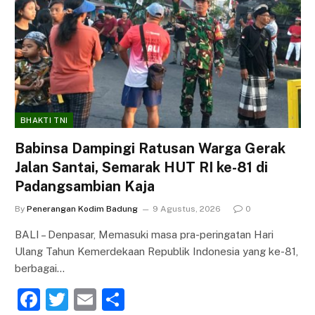
BHAKTI TNI
Babinsa Dampingi Ratusan Warga Gerak
Jalan Santai, Semarak HUT RI ke-81 di
Padangsambian Kaja
By
Penerangan Kodim Badung
9 Agustus, 2026
0
BALI – Denpasar, Memasuki masa pra-peringatan Hari
Ulang Tahun Kemerdekaan Republik Indonesia yang ke-81,
berbagai…
F
T
E
S