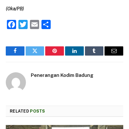
(Oka/PB)
Facebook
Twitter
Email
Share
Facebook
Twitter
Pinterest
LinkedIn
Tumblr
Email
Penerangan Kodim Badung
RELATED
POSTS