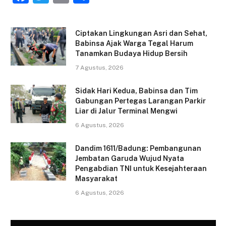
a
w
m
h
c
itt
ai
ar
Ciptakan Lingkungan Asri dan Sehat,
e
er
l
e
Babinsa Ajak Warga Tegal Harum
Tanamkan Budaya Hidup Bersih
b
7 Agustus, 2026
o
o
Sidak Hari Kedua, Babinsa dan Tim
Gabungan Pertegas Larangan Parkir
k
Liar di Jalur Terminal Mengwi
6 Agustus, 2026
Dandim 1611/Badung: Pembangunan
Jembatan Garuda Wujud Nyata
Pengabdian TNI untuk Kesejahteraan
Masyarakat
6 Agustus, 2026