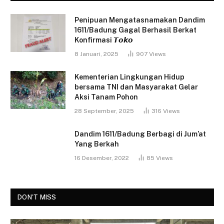
Penipuan Mengatasnamakan Dandim
1611/Badung Gagal Berhasil Berkat
Konfirmasi 𝙏𝙤𝙠𝙤
8 Januari, 2025
907
Views
Kementerian Lingkungan Hidup
bersama TNI dan Masyarakat Gelar
Aksi Tanam Pohon
28 September, 2025
316
Views
Dandim 1611/Badung Berbagi di Jum’at
Yang Berkah
16 Desember, 2022
85
Views
DON'T MISS