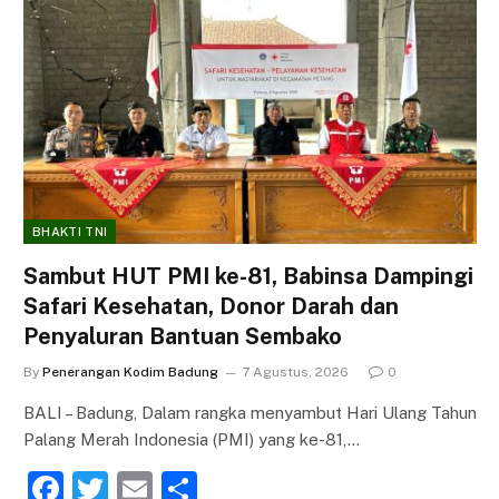
BHAKTI TNI
Sambut HUT PMI ke-81, Babinsa Dampingi
Safari Kesehatan, Donor Darah dan
Penyaluran Bantuan Sembako
By
Penerangan Kodim Badung
7 Agustus, 2026
0
BALI – Badung, Dalam rangka menyambut Hari Ulang Tahun
Palang Merah Indonesia (PMI) yang ke-81,…
F
T
E
S