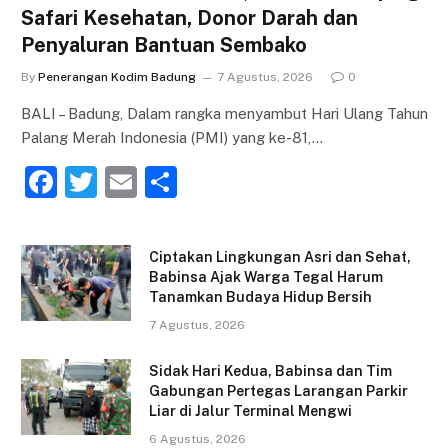
Safari Kesehatan, Donor Darah dan
Penyaluran Bantuan Sembako
By
Penerangan Kodim Badung
7 Agustus, 2026
0
BALI – Badung, Dalam rangka menyambut Hari Ulang Tahun
Palang Merah Indonesia (PMI) yang ke-81,…
F
T
E
S
a
w
m
h
c
itt
ai
ar
Ciptakan Lingkungan Asri dan Sehat,
e
er
l
e
Babinsa Ajak Warga Tegal Harum
Tanamkan Budaya Hidup Bersih
b
7 Agustus, 2026
o
o
Sidak Hari Kedua, Babinsa dan Tim
Gabungan Pertegas Larangan Parkir
k
Liar di Jalur Terminal Mengwi
6 Agustus, 2026