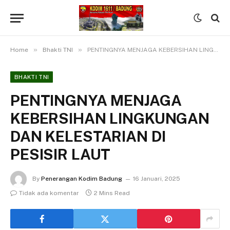
»
»
Home
Bhakti TNI
PENTINGNYA MENJAGA KEBERSIHAN LINGKUNGAN DAN KELESTARIAN DI PESISIR LAUT
BHAKTI TNI
PENTINGNYA MENJAGA
KEBERSIHAN LINGKUNGAN
DAN KELESTARIAN DI
PESISIR LAUT
By
Penerangan Kodim Badung
16 Januari, 2025
Tidak ada komentar
2 Mins Read