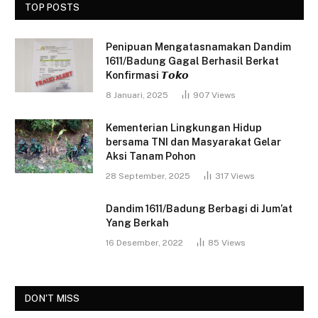
TOP POSTS
Penipuan Mengatasnamakan Dandim
1611/Badung Gagal Berhasil Berkat
Konfirmasi 𝙏𝙤𝙠𝙤
8 Januari, 2025
907
Views
Kementerian Lingkungan Hidup
bersama TNI dan Masyarakat Gelar
Aksi Tanam Pohon
28 September, 2025
317
Views
Dandim 1611/Badung Berbagi di Jum’at
Yang Berkah
16 Desember, 2022
85
Views
DON'T MISS