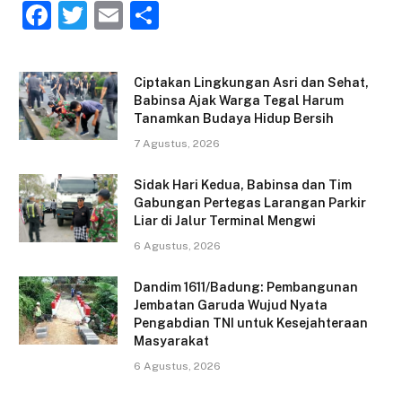
F
T
E
S
a
w
m
h
c
itt
ai
ar
Ciptakan Lingkungan Asri dan Sehat,
e
er
l
e
Babinsa Ajak Warga Tegal Harum
Tanamkan Budaya Hidup Bersih
b
7 Agustus, 2026
o
o
Sidak Hari Kedua, Babinsa dan Tim
Gabungan Pertegas Larangan Parkir
k
Liar di Jalur Terminal Mengwi
6 Agustus, 2026
Dandim 1611/Badung: Pembangunan
Jembatan Garuda Wujud Nyata
Pengabdian TNI untuk Kesejahteraan
Masyarakat
6 Agustus, 2026