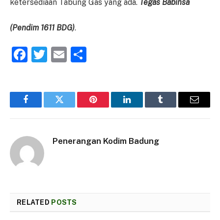
ketersediaan Tabung Gas yang ada.
Tegas Babinsa
(Pendim 1611 BDG)
.
Facebook
Twitter
Email
Share
Facebook
Twitter
Pinterest
LinkedIn
Tumblr
Email
Penerangan Kodim Badung
RELATED
POSTS