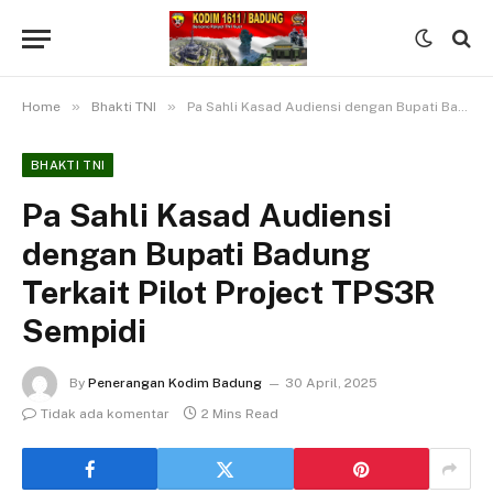
»
»
Home
Bhakti TNI
Pa Sahli Kasad Audiensi dengan Bupati Badung Terkait Pilot Project TPS3R Sempidi
BHAKTI TNI
Pa Sahli Kasad Audiensi
dengan Bupati Badung
Terkait Pilot Project TPS3R
Sempidi
By
Penerangan Kodim Badung
30 April, 2025
Tidak ada komentar
2 Mins Read