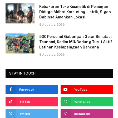
o
Kebakaran Toko Kosmetik di Pemogan
Diduga Akibat Korsleting Listrik, Sigap
k
Babinsa Amankan Lokasi
8 Agustus, 2026
500 Personel Gabungan Gelar Simulasi
Tsunami, Kodim 1611/Badung Turut Aktif
Latihan Kesiapsiagaan Bencana
8 Agustus, 2026
STAY IN TOUCH
Facebook
YouTube
TikTok
WhatsApp
Twitter
Instagram