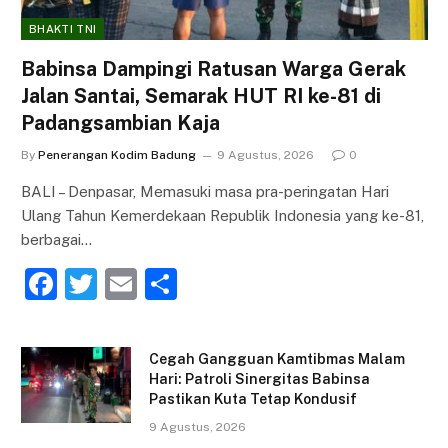
BHAKTI TNI
Babinsa Dampingi Ratusan Warga Gerak
Jalan Santai, Semarak HUT RI ke-81 di
Padangsambian Kaja
By
Penerangan Kodim Badung
9 Agustus, 2026
0
BALI – Denpasar, Memasuki masa pra-peringatan Hari
Ulang Tahun Kemerdekaan Republik Indonesia yang ke-81,
berbagai…
F
T
E
S
a
w
m
h
c
itt
ai
ar
Cegah Gangguan Kamtibmas Malam
e
er
l
e
Hari: Patroli Sinergitas Babinsa
Pastikan Kuta Tetap Kondusif
b
9 Agustus, 2026
o