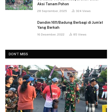
Aksi Tanam Pohon
28 September, 2025
324
Views
Dandim 1611/Badung Berbagi di Jum’at
Yang Berkah
16 Desember, 2022
85
Views
DON'T MISS