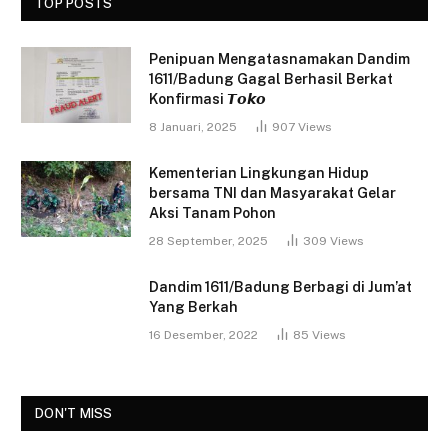
TOP POSTS
Penipuan Mengatasnamakan Dandim
1611/Badung Gagal Berhasil Berkat
Konfirmasi 𝙏𝙤𝙠𝙤
8 Januari, 2025
907
Views
Kementerian Lingkungan Hidup
bersama TNI dan Masyarakat Gelar
Aksi Tanam Pohon
28 September, 2025
309
Views
Dandim 1611/Badung Berbagi di Jum’at
Yang Berkah
16 Desember, 2022
85
Views
DON'T MISS