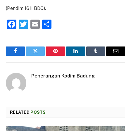
(Pendim 1611 BDG).
Facebook
Twitter
Email
Share
Facebook
Twitter
Pinterest
LinkedIn
Tumblr
Email
Penerangan Kodim Badung
RELATED
POSTS