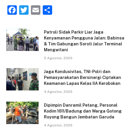
F
T
E
S
a
w
m
h
c
itt
ai
ar
Patroli Sidak Parkir Liar Jaga
e
er
l
e
Kenyamanan Pengguna Jalan: Babinsa
& Tim Gabungan Soroti Jalur Terminal
b
Mengwitani
o
5 Agustus, 2026
o
Jaga Kondusivitas, TNI-Polri dan
k
Pemasyarakatan Bersinergi Ciptakan
Keamanan Lapas Kelas IIA Kerobokan
4 Agustus, 2026
Dipimpin Danramil Petang, Personel
Kodim 1611/Badung dan Warga Gotong
Royong Bangun Jembatan Garuda
4 Agustus, 2026