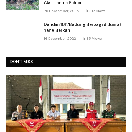
Aksi Tanam Pohon
28 September, 2025
317
Views
Dandim 1611/Badung Berbagi di Jum’at
Yang Berkah
16 Desember, 2022
85
Views
DON'T MISS