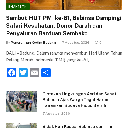
BHAKTI TNI
Sambut HUT PMI ke-81, Babinsa Dampingi
Safari Kesehatan, Donor Darah dan
Penyaluran Bantuan Sembako
By
Penerangan Kodim Badung
7 Agustus, 2026
0
BALI – Badung, Dalam rangka menyambut Hari Ulang Tahun
Palang Merah Indonesia (PMI) yang ke-81,…
F
T
E
S
a
w
m
h
c
itt
ai
ar
Ciptakan Lingkungan Asri dan Sehat,
e
er
l
e
Babinsa Ajak Warga Tegal Harum
Tanamkan Budaya Hidup Bersih
b
7 Agustus, 2026
o
o
Sidak Hari Kedua, Babinsa dan Tim