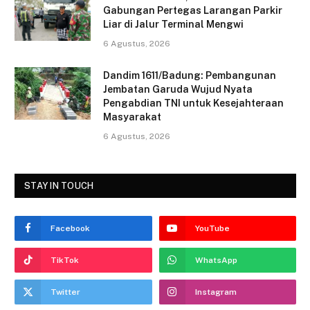
Gabungan Pertegas Larangan Parkir
k
Liar di Jalur Terminal Mengwi
6 Agustus, 2026
Dandim 1611/Badung: Pembangunan
Jembatan Garuda Wujud Nyata
Pengabdian TNI untuk Kesejahteraan
Masyarakat
6 Agustus, 2026
STAY IN TOUCH
Facebook
YouTube
TikTok
WhatsApp
Twitter
Instagram