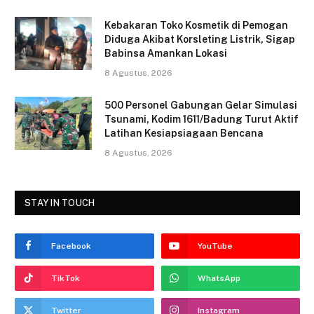
o
o
Kebakaran Toko Kosmetik di Pemogan
Diduga Akibat Korsleting Listrik, Sigap
k
Babinsa Amankan Lokasi
8 Agustus, 2026
500 Personel Gabungan Gelar Simulasi
Tsunami, Kodim 1611/Badung Turut Aktif
Latihan Kesiapsiagaan Bencana
8 Agustus, 2026
STAY IN TOUCH
Facebook
YouTube
TikTok
WhatsApp
Twitter
Instagram