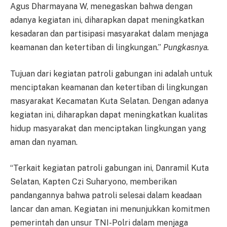
Agus Dharmayana W, menegaskan bahwa dengan
adanya kegiatan ini, diharapkan dapat meningkatkan
kesadaran dan partisipasi masyarakat dalam menjaga
keamanan dan ketertiban di lingkungan.”
Pungkasnya.
Tujuan dari kegiatan patroli gabungan ini adalah untuk
menciptakan keamanan dan ketertiban di lingkungan
masyarakat Kecamatan Kuta Selatan. Dengan adanya
kegiatan ini, diharapkan dapat meningkatkan kualitas
hidup masyarakat dan menciptakan lingkungan yang
aman dan nyaman.
“Terkait kegiatan patroli gabungan ini, Danramil Kuta
Selatan, Kapten Czi Suharyono, memberikan
pandangannya bahwa patroli selesai dalam keadaan
lancar dan aman. Kegiatan ini menunjukkan komitmen
pemerintah dan unsur TNI-Polri dalam menjaga