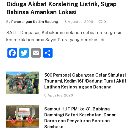
Diduga Akibat Korsleting Listrik, Sigap
Babinsa Amankan Lokasi
By
Penerangan Kodim Badung
8 Agustus, 2026
0
BALI – Denpasar, Kebakaran melanda sebuah toko grosir
kosmetik bernama Sayid Putra yang berlokasi di…
F
T
E
S
a
w
m
h
c
itt
ai
ar
500 Personel Gabungan Gelar Simulasi
e
er
l
e
Tsunami, Kodim 1611/Badung Turut Aktif
Latihan Kesiapsiagaan Bencana
b
8 Agustus, 2026
o
o
Sambut HUT PMI ke-81, Babinsa
Dampingi Safari Kesehatan, Donor
k
Darah dan Penyaluran Bantuan
Sembako