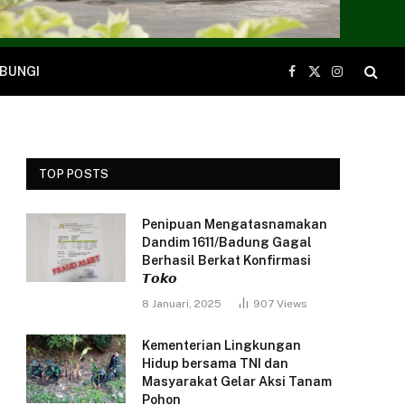
BUNGI
Facebook
X
Instagram
(Twitter)
TOP POSTS
Penipuan Mengatasnamakan
Dandim 1611/Badung Gagal
Berhasil Berkat Konfirmasi
𝙏𝙤𝙠𝙤
8 Januari, 2025
907
Views
Kementerian Lingkungan
Hidup bersama TNI dan
Masyarakat Gelar Aksi Tanam
Pohon