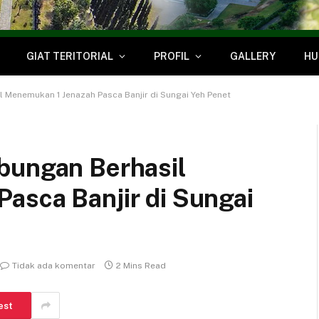
GIAT TERITORIAL
PROFIL
GALLERY
HU
 Menemukan 1 Jenazah Pasca Banjir di Sungai Yeh Penet
bungan Berhasil
asca Banjir di Sungai
Tidak ada komentar
2 Mins Read
est