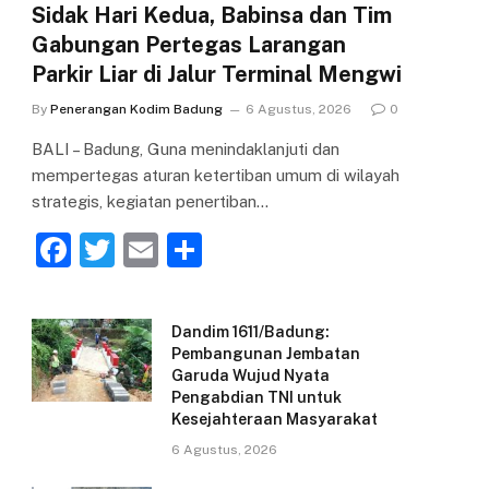
Sidak Hari Kedua, Babinsa dan Tim
Gabungan Pertegas Larangan
Parkir Liar di Jalur Terminal Mengwi
By
Penerangan Kodim Badung
6 Agustus, 2026
0
BALI – Badung, Guna menindaklanjuti dan
mempertegas aturan ketertiban umum di wilayah
strategis, kegiatan penertiban…
F
T
E
S
a
w
m
h
c
itt
ai
ar
Dandim 1611/Badung:
e
er
l
e
Pembangunan Jembatan
Garuda Wujud Nyata
b
Pengabdian TNI untuk
o
Kesejahteraan Masyarakat
o
6 Agustus, 2026