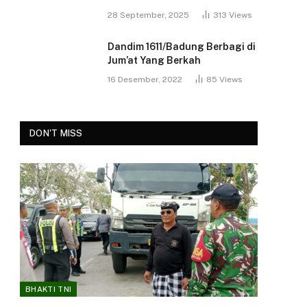
28 September, 2025
313
Views
Dandim 1611/Badung Berbagi di
Jum’at Yang Berkah
16 Desember, 2022
85
Views
DON'T MISS
BHAKTI TNI