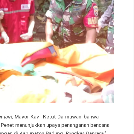
engwi, Mayor Kav I Ketut Darmawan, bahwa
eh Penet menunjukkan upaya penanganan bencana
bungan di Kabupaten Badung.
Pungkas Danramil.