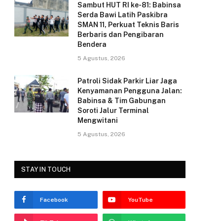
k
Sambut HUT RI ke-81: Babinsa
Serda Bawi Latih Paskibra
SMAN 11, Perkuat Teknis Baris
Berbaris dan Pengibaran
Bendera
5 Agustus, 2026
Patroli Sidak Parkir Liar Jaga
Kenyamanan Pengguna Jalan:
Babinsa & Tim Gabungan
Soroti Jalur Terminal
Mengwitani
5 Agustus, 2026
STAY IN TOUCH
Facebook
YouTube