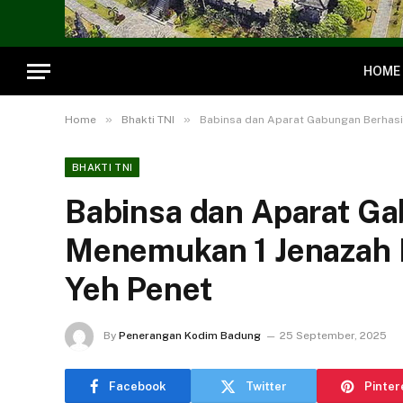
HOME
»
»
Home
Bhakti TNI
Babinsa dan Aparat Gabungan Berhasil
BHAKTI TNI
Babinsa dan Aparat Ga
Menemukan 1 Jenazah P
Yeh Penet
By
Penerangan Kodim Badung
25 September, 2025
Facebook
Twitter
Pinter