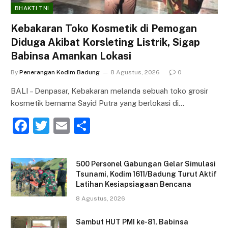
BHAKTI TNI
Kebakaran Toko Kosmetik di Pemogan
Diduga Akibat Korsleting Listrik, Sigap
Babinsa Amankan Lokasi
By
Penerangan Kodim Badung
8 Agustus, 2026
0
BALI – Denpasar, Kebakaran melanda sebuah toko grosir
kosmetik bernama Sayid Putra yang berlokasi di…
F
T
E
S
a
w
m
h
c
itt
ai
ar
500 Personel Gabungan Gelar Simulasi
e
er
l
e
Tsunami, Kodim 1611/Badung Turut Aktif
Latihan Kesiapsiagaan Bencana
b
8 Agustus, 2026
o
o
Sambut HUT PMI ke-81, Babinsa