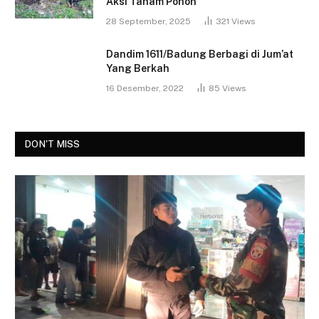
Aksi Tanam Pohon
28 September, 2025
321
Views
Dandim 1611/Badung Berbagi di Jum’at
Yang Berkah
16 Desember, 2022
85
Views
DON'T MISS