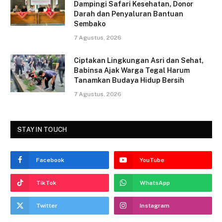
Dampingi Safari Kesehatan, Donor
k
Darah dan Penyaluran Bantuan
Sembako
7 Agustus, 2026
Ciptakan Lingkungan Asri dan Sehat,
Babinsa Ajak Warga Tegal Harum
Tanamkan Budaya Hidup Bersih
7 Agustus, 2026
STAY IN TOUCH
Facebook
YouTube
TikTok
WhatsApp
Twitter
Instagram