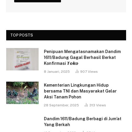
TOP POSTS
Penipuan Mengatasnamakan Dandim
1611/Badung Gagal Berhasil Berkat
Konfirmasi 𝙏𝙤𝙠𝙤
8 Januari, 2025
907
Views
Kementerian Lingkungan Hidup
bersama TNI dan Masyarakat Gelar
Aksi Tanam Pohon
28 September, 2025
313
Views
Dandim 1611/Badung Berbagi di Jum’at
Yang Berkah