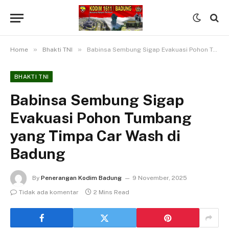
»
»
Home
Bhakti TNI
Babinsa Sembung Sigap Evakuasi Pohon Tumbang yang Timpa Car Wash di Badung
BHAKTI TNI
Babinsa Sembung Sigap
Evakuasi Pohon Tumbang
yang Timpa Car Wash di
Badung
By
Penerangan Kodim Badung
9 November, 2025
Tidak ada komentar
2 Mins Read