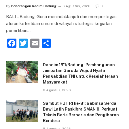
By
Penerangan Kodim Badung
6 Agustus, 2026
0
BALI – Badung, Guna menindaklanjuti dan mempertegas
aturan ketertiban umum di wilayah strategis, kegiatan
penertiban…
F
T
E
S
a
w
m
h
c
itt
ai
ar
Dandim 1611/Badung: Pembangunan
e
er
l
e
Jembatan Garuda Wujud Nyata
Pengabdian TNI untuk Kesejahteraan
b
Masyarakat
o
6 Agustus, 2026
o
Sambut HUT RI ke-81: Babinsa Serda
k
Bawi Latih Paskibra SMAN 11, Perkuat
Teknis Baris Berbaris dan Pengibaran
Bendera
5 Agustus, 2026