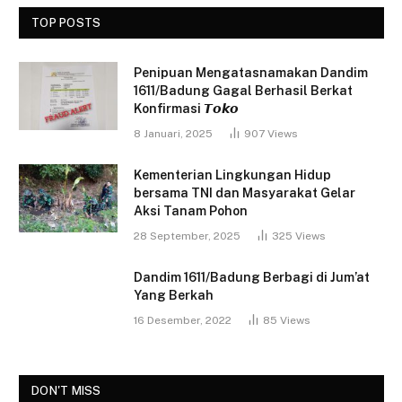
TOP POSTS
Penipuan Mengatasnamakan Dandim
1611/Badung Gagal Berhasil Berkat
Konfirmasi 𝙏𝙤𝙠𝙤
8 Januari, 2025
907
Views
Kementerian Lingkungan Hidup
bersama TNI dan Masyarakat Gelar
Aksi Tanam Pohon
28 September, 2025
325
Views
Dandim 1611/Badung Berbagi di Jum’at
Yang Berkah
16 Desember, 2022
85
Views
DON'T MISS