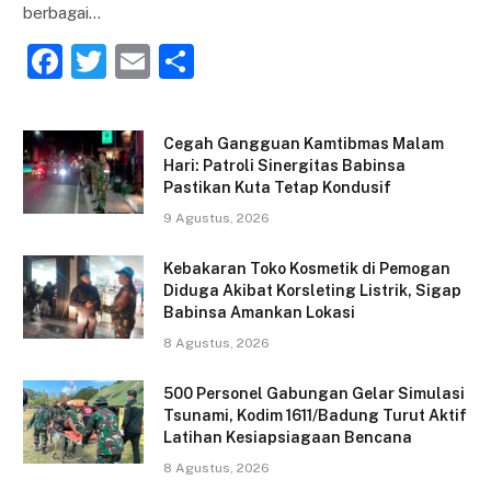
berbagai…
F
T
E
S
a
w
m
h
c
itt
ai
ar
Cegah Gangguan Kamtibmas Malam
e
er
l
e
Hari: Patroli Sinergitas Babinsa
Pastikan Kuta Tetap Kondusif
b
9 Agustus, 2026
o
o
Kebakaran Toko Kosmetik di Pemogan
Diduga Akibat Korsleting Listrik, Sigap
k
Babinsa Amankan Lokasi
8 Agustus, 2026
500 Personel Gabungan Gelar Simulasi
Tsunami, Kodim 1611/Badung Turut Aktif
Latihan Kesiapsiagaan Bencana
8 Agustus, 2026