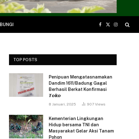
BUNGI
Facebook
X
Instagram
(Twitter)
TOP POSTS
Penipuan Mengatasnamakan
Dandim 1611/Badung Gagal
Berhasil Berkat Konfirmasi
𝙏𝙤𝙠𝙤
8 Januari, 2025
907
Views
Kementerian Lingkungan
Hidup bersama TNI dan
Masyarakat Gelar Aksi Tanam
Pohon