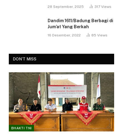
28 September, 2025
317
Views
Dandim 1611/Badung Berbagi di
Jum’at Yang Berkah
16 Desember, 2022
85
Views
DON'T MISS
BHAKTI TNI