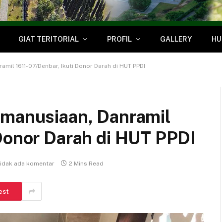
GIAT TERITORIAL
PROFIL
GALLERY
HU
amil 1611-07/Denbar, Ikuti Donor Darah di HUT PPDI
emanusiaan, Danramil
 Donor Darah di HUT PPDI
idak ada komentar
2 Mins Read
est