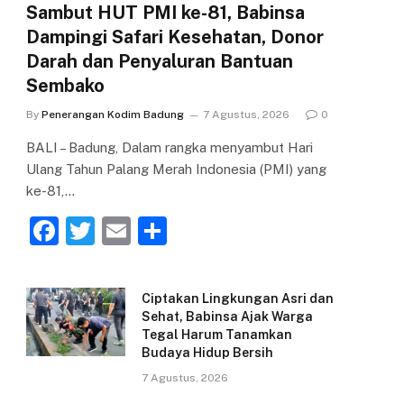
Sambut HUT PMI ke-81, Babinsa
Dampingi Safari Kesehatan, Donor
Darah dan Penyaluran Bantuan
Sembako
By
Penerangan Kodim Badung
7 Agustus, 2026
0
BALI – Badung, Dalam rangka menyambut Hari
Ulang Tahun Palang Merah Indonesia (PMI) yang
ke-81,…
F
T
E
S
a
w
m
h
c
itt
ai
ar
Ciptakan Lingkungan Asri dan
e
er
l
e
Sehat, Babinsa Ajak Warga
Tegal Harum Tanamkan
b
Budaya Hidup Bersih
o
7 Agustus, 2026
o