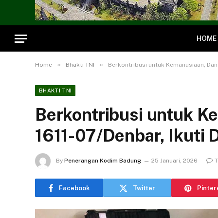
HOME
»
»
Home
Bhakti TNI
Berkontribusi untuk Kemanusiaan, Danr
BHAKTI TNI
Berkontribusi untuk K
1611-07/Denbar, Ikuti
By
Penerangan Kodim Badung
25 Januari, 2026
T
Facebook
Twitter
Pinter