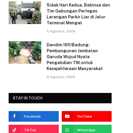
Sidak Hari Kedua, Babinsa dan
k
Tim Gabungan Pertegas
Larangan Parkir Liar di Jalur
Terminal Mengwi
6 Agustus, 2026
Dandim 1611/Badung:
Pembangunan Jembatan
Garuda Wujud Nyata
Pengabdian TNI untuk
Kesejahteraan Masyarakat
6 Agustus, 2026
STAY IN TOUCH
Facebook
YouTube
TikTok
WhatsApp