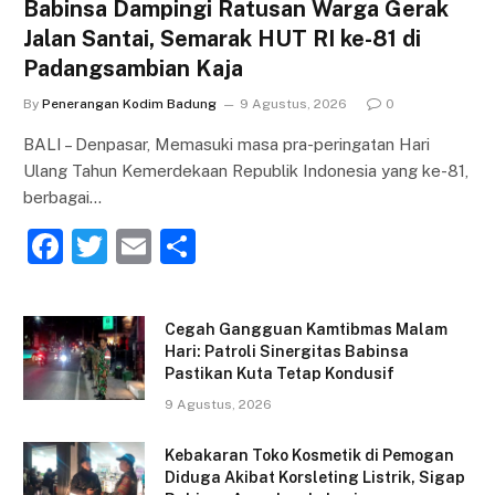
Babinsa Dampingi Ratusan Warga Gerak
Jalan Santai, Semarak HUT RI ke-81 di
Padangsambian Kaja
By
Penerangan Kodim Badung
9 Agustus, 2026
0
BALI – Denpasar, Memasuki masa pra-peringatan Hari
Ulang Tahun Kemerdekaan Republik Indonesia yang ke-81,
berbagai…
F
T
E
S
a
w
m
h
c
itt
ai
ar
Cegah Gangguan Kamtibmas Malam
e
er
l
e
Hari: Patroli Sinergitas Babinsa
Pastikan Kuta Tetap Kondusif
b
9 Agustus, 2026
o
o
Kebakaran Toko Kosmetik di Pemogan
Diduga Akibat Korsleting Listrik, Sigap
k