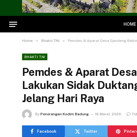
HOME
»
»
Home
Bhakti TNI
Pemdes & Aparat Desa Gandeng Babins
BHAKTI TNI
Pemdes & Aparat Desa
Lakukan Sidak Duktang
Jelang Hari Raya
By
Penerangan Kodim Badung
16 Maret, 2026
Ti
Facebook
Twitter
Pinter