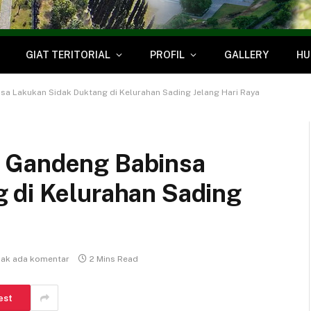
GIAT TERITORIAL
PROFIL
GALLERY
HU
a Lakukan Sidak Duktang di Kelurahan Sading Jelang Hari Raya
 Gandeng Babinsa
 di Kelurahan Sading
dak ada komentar
2 Mins Read
est