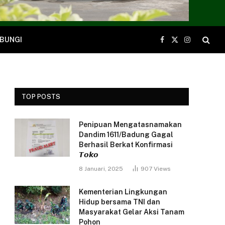
BUNGI
Facebook
X
Instagram
(Twitter)
TOP POSTS
Penipuan Mengatasnamakan
Dandim 1611/Badung Gagal
Berhasil Berkat Konfirmasi
𝙏𝙤𝙠𝙤
8 Januari, 2025
907
Views
Kementerian Lingkungan
Hidup bersama TNI dan
Masyarakat Gelar Aksi Tanam
Pohon