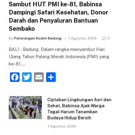
Sambut HUT PMI ke-81, Babinsa
Dampingi Safari Kesehatan, Donor
Darah dan Penyaluran Bantuan
Sembako
By
Penerangan Kodim Badung
7 Agustus, 2026
0
BALI – Badung, Dalam rangka menyambut Hari
Ulang Tahun Palang Merah Indonesia (PMI) yang
ke-81,…
F
T
E
S
a
w
m
h
c
itt
ai
ar
Ciptakan Lingkungan Asri dan
e
er
l
e
Sehat, Babinsa Ajak Warga
Tegal Harum Tanamkan
b
Budaya Hidup Bersih
o
7 Agustus, 2026
o