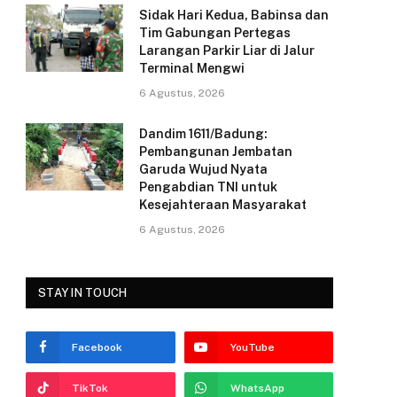
Sidak Hari Kedua, Babinsa dan
k
Tim Gabungan Pertegas
Larangan Parkir Liar di Jalur
Terminal Mengwi
6 Agustus, 2026
Dandim 1611/Badung:
Pembangunan Jembatan
Garuda Wujud Nyata
Pengabdian TNI untuk
Kesejahteraan Masyarakat
6 Agustus, 2026
STAY IN TOUCH
Facebook
YouTube
TikTok
WhatsApp