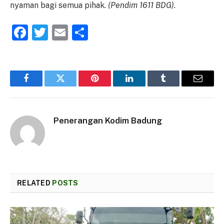
nyaman bagi semua pihak.
(Pendim 1611 BDG).
Facebook
Twitter
Email
Share
Facebook
Twitter
Pinterest
LinkedIn
Tumblr
Email
Penerangan Kodim Badung
RELATED
POSTS