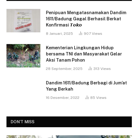
Penipuan Mengatasnamakan Dandim
1611/Badung Gagal Berhasil Berkat
Konfirmasi 𝙏𝙤𝙠𝙤
8 Januari, 2025
907
Views
Kementerian Lingkungan Hidup
bersama TNI dan Masyarakat Gelar
Aksi Tanam Pohon
28 September, 2025
313
Views
Dandim 1611/Badung Berbagi di Jum’at
Yang Berkah
16 Desember, 2022
85
Views
DON'T MISS