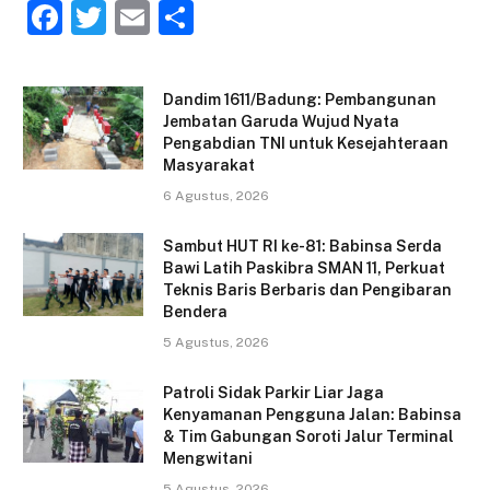
F
T
E
S
a
w
m
h
c
itt
ai
ar
Dandim 1611/Badung: Pembangunan
e
er
l
e
Jembatan Garuda Wujud Nyata
Pengabdian TNI untuk Kesejahteraan
b
Masyarakat
o
6 Agustus, 2026
o
Sambut HUT RI ke-81: Babinsa Serda
k
Bawi Latih Paskibra SMAN 11, Perkuat
Teknis Baris Berbaris dan Pengibaran
Bendera
5 Agustus, 2026
Patroli Sidak Parkir Liar Jaga
Kenyamanan Pengguna Jalan: Babinsa
& Tim Gabungan Soroti Jalur Terminal
Mengwitani
5 Agustus, 2026