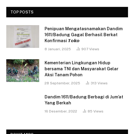
TOP POSTS
Penipuan Mengatasnamakan Dandim
1611/Badung Gagal Berhasil Berkat
Konfirmasi 𝙏𝙤𝙠𝙤
8 Januari, 2025
907
Views
Kementerian Lingkungan Hidup
bersama TNI dan Masyarakat Gelar
Aksi Tanam Pohon
28 September, 2025
313
Views
Dandim 1611/Badung Berbagi di Jum’at
Yang Berkah
16 Desember, 2022
85
Views