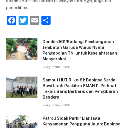
aturan ketertiban umum di wilayah strategis, kegiatan
penertiban…
F
T
E
S
a
w
m
h
c
itt
ai
ar
Dandim 1611/Badung: Pembangunan
e
er
l
e
Jembatan Garuda Wujud Nyata
Pengabdian TNI untuk Kesejahteraan
b
Masyarakat
o
6 Agustus, 2026
o
Sambut HUT RI ke-81: Babinsa Serda
k
Bawi Latih Paskibra SMAN 11, Perkuat
Teknis Baris Berbaris dan Pengibaran
Bendera
5 Agustus, 2026
Patroli Sidak Parkir Liar Jaga
Kenyamanan Pengguna Jalan: Babinsa