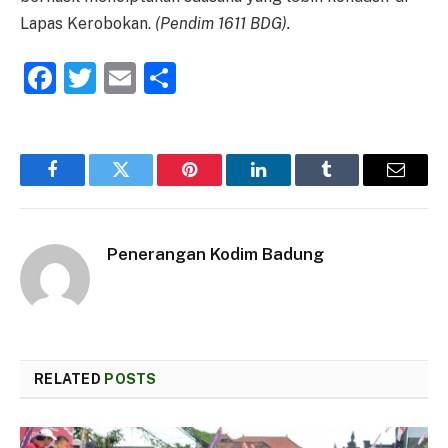
Lapas Kerobokan.
(Pendim 1611 BDG).
Facebook
Twitter
Email
Share
Facebook
Twitter
Pinterest
LinkedIn
Tumblr
Email
Penerangan Kodim Badung
RELATED
POSTS