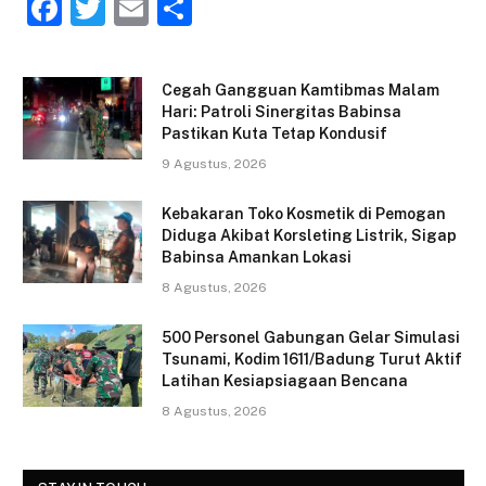
F
T
E
S
a
w
m
h
c
itt
ai
ar
Cegah Gangguan Kamtibmas Malam
e
er
l
e
Hari: Patroli Sinergitas Babinsa
Pastikan Kuta Tetap Kondusif
b
9 Agustus, 2026
o
o
Kebakaran Toko Kosmetik di Pemogan
Diduga Akibat Korsleting Listrik, Sigap
k
Babinsa Amankan Lokasi
8 Agustus, 2026
500 Personel Gabungan Gelar Simulasi
Tsunami, Kodim 1611/Badung Turut Aktif
Latihan Kesiapsiagaan Bencana
8 Agustus, 2026