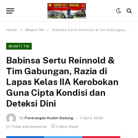
»
»
Home
Bhakti TNI
Babinsa Sertu Reinnold & Tim Gabungan, Razia di Lapas Kelas IIA Kerobokan Guna Cipta Kondisi dan Deteksi Dini
BHAKTI TNI
Babinsa Sertu Reinnold &
Tim Gabungan, Razia di
Lapas Kelas IIA Kerobokan
Guna Cipta Kondisi dan
Deteksi Dini
By
Penerangan Kodim Badung
7 April, 2026
Tidak ada komentar
2 Mins Read