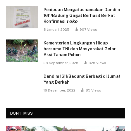
Penipuan Mengatasnamakan Dandim
1611/Badung Gagal Berhasil Berkat
Konfirmasi 𝙏𝙤𝙠𝙤
8 Januari, 2025
907
Views
Kementerian Lingkungan Hidup
bersama TNI dan Masyarakat Gelar
Aksi Tanam Pohon
28 September, 2025
325
Views
Dandim 1611/Badung Berbagi di Jum’at
Yang Berkah
16 Desember, 2022
85
Views
DON'T MISS