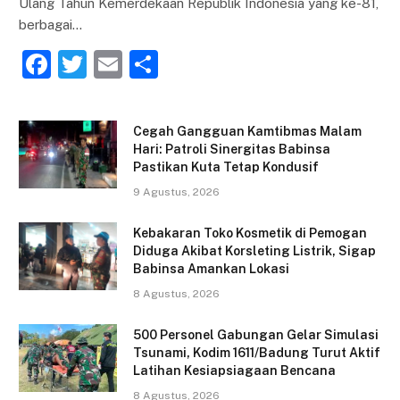
Ulang Tahun Kemerdekaan Republik Indonesia yang ke-81,
berbagai…
F
T
E
S
a
w
m
h
c
itt
ai
ar
Cegah Gangguan Kamtibmas Malam
e
er
l
e
Hari: Patroli Sinergitas Babinsa
Pastikan Kuta Tetap Kondusif
b
9 Agustus, 2026
o
o
Kebakaran Toko Kosmetik di Pemogan
Diduga Akibat Korsleting Listrik, Sigap
k
Babinsa Amankan Lokasi
8 Agustus, 2026
500 Personel Gabungan Gelar Simulasi
Tsunami, Kodim 1611/Badung Turut Aktif
Latihan Kesiapsiagaan Bencana
8 Agustus, 2026