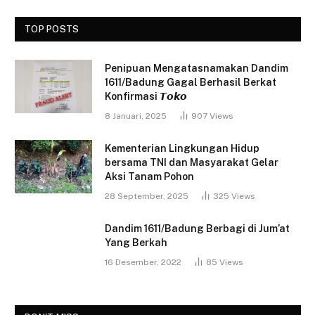
TOP POSTS
Penipuan Mengatasnamakan Dandim
1611/Badung Gagal Berhasil Berkat
Konfirmasi 𝙏𝙤𝙠𝙤
8 Januari, 2025
907
Views
Kementerian Lingkungan Hidup
bersama TNI dan Masyarakat Gelar
Aksi Tanam Pohon
28 September, 2025
325
Views
Dandim 1611/Badung Berbagi di Jum’at
Yang Berkah
16 Desember, 2022
85
Views