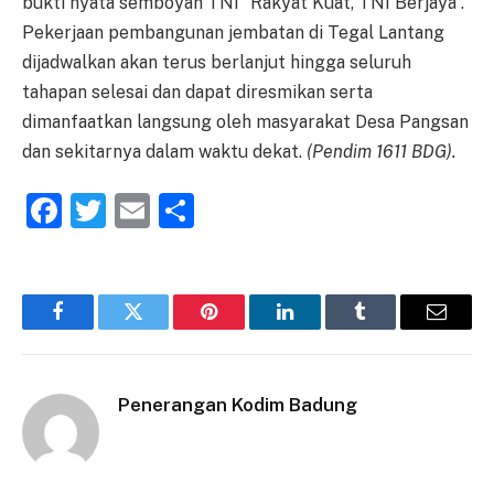
bukti nyata semboyan TNI “Rakyat Kuat, TNI Berjaya”.
Pekerjaan pembangunan jembatan di Tegal Lantang
dijadwalkan akan terus berlanjut hingga seluruh
tahapan selesai dan dapat diresmikan serta
dimanfaatkan langsung oleh masyarakat Desa Pangsan
dan sekitarnya dalam waktu dekat.
(Pendim 1611 BDG).
Facebook
Twitter
Email
Share
Facebook
Twitter
Pinterest
LinkedIn
Tumblr
Email
Penerangan Kodim Badung