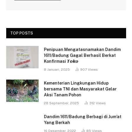
TOP POSTS
Penipuan Mengatasnamakan Dandim
1611/Badung Gagal Berhasil Berkat
Konfirmasi 𝙏𝙤𝙠𝙤
8 Januari, 2025
907
Views
Kementerian Lingkungan Hidup
bersama TNI dan Masyarakat Gelar
Aksi Tanam Pohon
28 September, 2025
312
Views
Dandim 1611/Badung Berbagi di Jum’at
Yang Berkah
16 Desember, 2022
85
Views