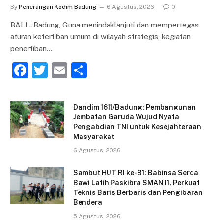
By
Penerangan Kodim Badung
6 Agustus, 2026
0
BALI – Badung, Guna menindaklanjuti dan mempertegas
aturan ketertiban umum di wilayah strategis, kegiatan
penertiban…
F
T
E
S
a
w
m
h
c
itt
ai
ar
Dandim 1611/Badung: Pembangunan
e
er
l
e
Jembatan Garuda Wujud Nyata
Pengabdian TNI untuk Kesejahteraan
b
Masyarakat
o
6 Agustus, 2026
o
Sambut HUT RI ke-81: Babinsa Serda
k
Bawi Latih Paskibra SMAN 11, Perkuat
Teknis Baris Berbaris dan Pengibaran
Bendera
5 Agustus, 2026