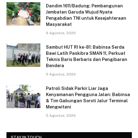
c
itt
ai
ar
Dandim 1611/Badung: Pembangunan
e
er
l
e
Jembatan Garuda Wujud Nyata
Pengabdian TNI untuk Kesejahteraan
b
Masyarakat
o
6 Agustus, 2026
o
Sambut HUT RI ke-81: Babinsa Serda
k
Bawi Latih Paskibra SMAN 11, Perkuat
Teknis Baris Berbaris dan Pengibaran
Bendera
5 Agustus, 2026
Patroli Sidak Parkir Liar Jaga
Kenyamanan Pengguna Jalan: Babinsa
& Tim Gabungan Soroti Jalur Terminal
Mengwitani
5 Agustus, 2026
STAY IN TOUCH