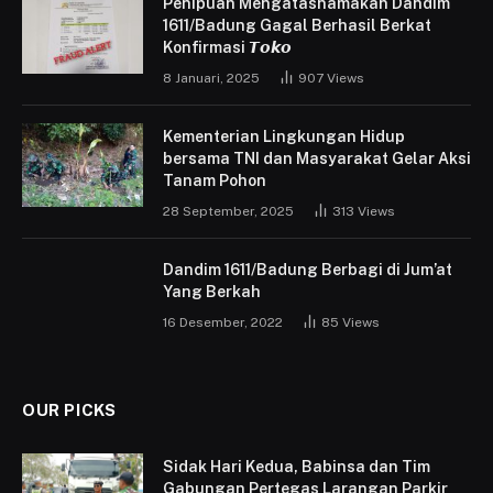
Penipuan Mengatasnamakan Dandim
1611/Badung Gagal Berhasil Berkat
Konfirmasi 𝙏𝙤𝙠𝙤
8 Januari, 2025
907
Views
Kementerian Lingkungan Hidup
bersama TNI dan Masyarakat Gelar Aksi
Tanam Pohon
28 September, 2025
313
Views
Dandim 1611/Badung Berbagi di Jum’at
Yang Berkah
16 Desember, 2022
85
Views
OUR PICKS
Sidak Hari Kedua, Babinsa dan Tim
Gabungan Pertegas Larangan Parkir