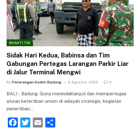
BHAKTI TNI
Sidak Hari Kedua, Babinsa dan Tim
Gabungan Pertegas Larangan Parkir Liar
di Jalur Terminal Mengwi
By
Penerangan Kodim Badung
6 Agustus, 2026
0
BALI – Badung, Guna menindaklanjuti dan mempertegas
aturan ketertiban umum di wilayah strategis, kegiatan
penertiban…
F
T
E
S
a
w
m
h