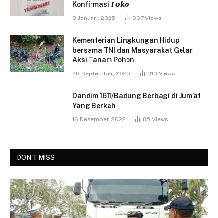
Konfirmasi 𝙏𝙤𝙠𝙤
8 Januari, 2025
907
Views
Kementerian Lingkungan Hidup
bersama TNI dan Masyarakat Gelar
Aksi Tanam Pohon
28 September, 2025
313
Views
Dandim 1611/Badung Berbagi di Jum’at
Yang Berkah
16 Desember, 2022
85
Views
DON'T MISS