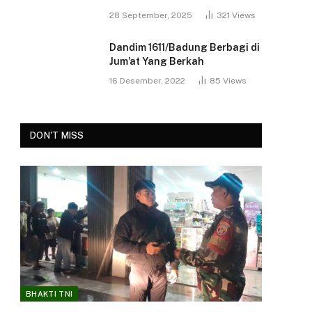
28 September, 2025
321
Views
Dandim 1611/Badung Berbagi di
Jum’at Yang Berkah
16 Desember, 2022
85
Views
DON'T MISS
BHAKTI TNI