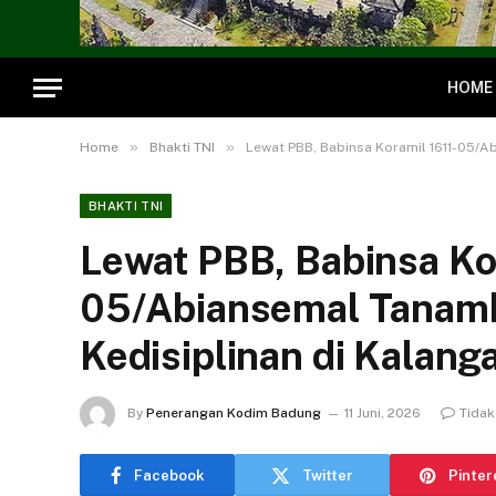
HOME
»
»
Home
Bhakti TNI
Lewat PBB, Babinsa Koramil 1611-05/Ab
BHAKTI TNI
Lewat PBB, Babinsa Ko
05/Abiansemal Tanamka
Kedisiplinan di Kalang
By
Penerangan Kodim Badung
11 Juni, 2026
Tidak
Facebook
Twitter
Pinter