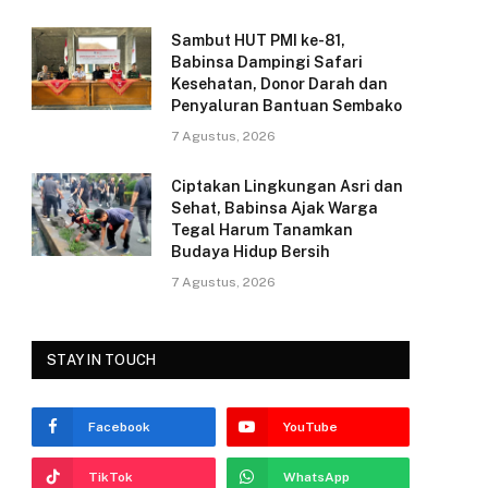
k
Sambut HUT PMI ke-81,
Babinsa Dampingi Safari
Kesehatan, Donor Darah dan
Penyaluran Bantuan Sembako
7 Agustus, 2026
Ciptakan Lingkungan Asri dan
Sehat, Babinsa Ajak Warga
Tegal Harum Tanamkan
Budaya Hidup Bersih
7 Agustus, 2026
STAY IN TOUCH
Facebook
YouTube
TikTok
WhatsApp