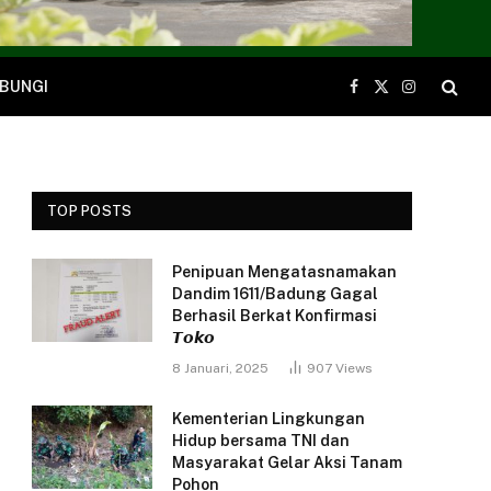
BUNGI
Facebook
X
Instagram
(Twitter)
TOP POSTS
Penipuan Mengatasnamakan
Dandim 1611/Badung Gagal
Berhasil Berkat Konfirmasi
𝙏𝙤𝙠𝙤
8 Januari, 2025
907
Views
Kementerian Lingkungan
Hidup bersama TNI dan
Masyarakat Gelar Aksi Tanam
Pohon