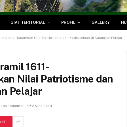
GIAT TERITORIAL
PROFIL
GALLERY
HU
iansemal Tanamkan Nilai Patriotisme dan Kedisiplinan di Kalangan Pelajar
ramil 1611-
n Nilai Patriotisme dan
an Pelajar
 ada komentar
2 Mins Read
est