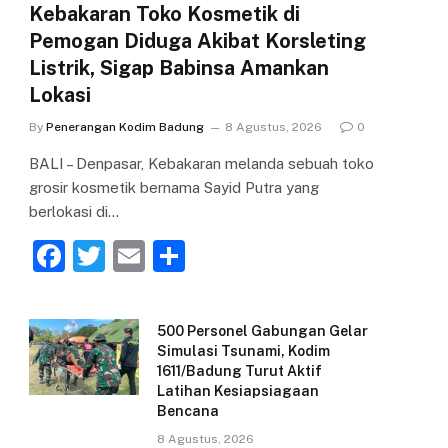
Kebakaran Toko Kosmetik di
Pemogan Diduga Akibat Korsleting
Listrik, Sigap Babinsa Amankan
Lokasi
By
Penerangan Kodim Badung
8 Agustus, 2026
0
BALI – Denpasar, Kebakaran melanda sebuah toko
grosir kosmetik bernama Sayid Putra yang
berlokasi di…
F
T
E
S
a
w
m
h
c
itt
ai
ar
500 Personel Gabungan Gelar
e
er
l
e
Simulasi Tsunami, Kodim
1611/Badung Turut Aktif
b
Latihan Kesiapsiagaan
o
Bencana
o
8 Agustus, 2026