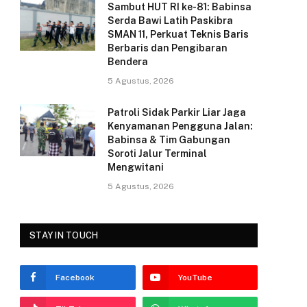
k
Sambut HUT RI ke-81: Babinsa
Serda Bawi Latih Paskibra
SMAN 11, Perkuat Teknis Baris
Berbaris dan Pengibaran
Bendera
5 Agustus, 2026
Patroli Sidak Parkir Liar Jaga
Kenyamanan Pengguna Jalan:
Babinsa & Tim Gabungan
Soroti Jalur Terminal
Mengwitani
5 Agustus, 2026
STAY IN TOUCH
Facebook
YouTube