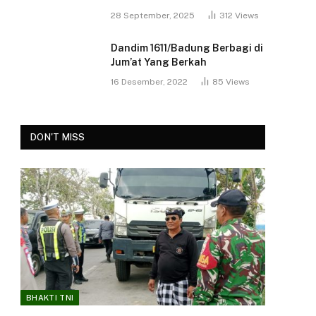
28 September, 2025
312
Views
Dandim 1611/Badung Berbagi di
Jum’at Yang Berkah
16 Desember, 2022
85
Views
DON'T MISS
BHAKTI TNI