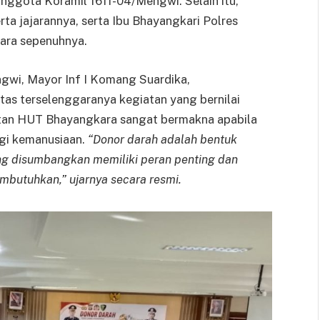
anggota Koramil 1611-04/Mengwi. Selain itu,
rta jajarannya, serta Ibu Bhayangkari Polres
ara sepenuhnya.
gwi, Mayor Inf I Komang Suardika,
as terselenggaranya kegiatan yang bernilai
atan HUT Bhayangkara sangat bermakna apabila
agi kemanusiaan.
“Donor darah adalah bentuk
ang disumbangkan memiliki peran penting dan
utuhkan,” ujarnya secara resmi.