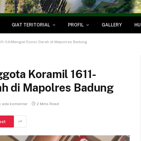
GIAT TERITORIAL
PROFIL
GALLERY
HU
611-04/Mengwi Donor Darah di Mapolres Badung
gota Koramil 1611-
h di Mapolres Badung
k ada komentar
2 Mins Read
est