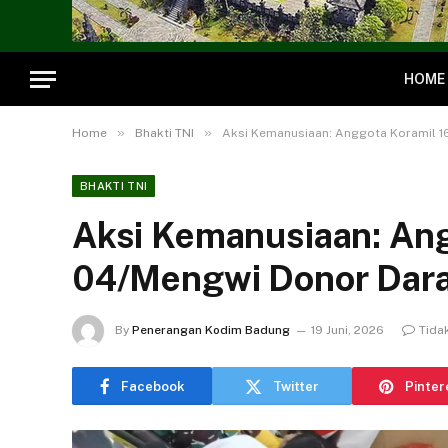
HOME
»
»
Home
Bhakti TNI
Aksi Kemanusiaan: Anggota Koramil 1
BHAKTI TNI
Aksi Kemanusiaan: Ang
04/Mengwi Donor Dara
By
Penerangan Kodim Badung
19 Juni, 2026
Tida
Facebook
Twitter
Pinter