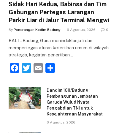
Sidak Hari Kedua, Babinsa dan Tim
Gabungan Pertegas Larangan
Parkir Liar di Jalur Terminal Mengwi
By
Penerangan Kodim Badung
6 Agustus, 2026
0
BALI – Badung, Guna menindaklanjuti dan
mempertegas aturan ketertiban umum di wilayah
strategis, kegiatan penertiban…
F
T
E
S
a
w
m
h
c
itt
ai
ar
Dandim 1611/Badung:
e
er
l
e
Pembangunan Jembatan
Garuda Wujud Nyata
b
Pengabdian TNI untuk
o
Kesejahteraan Masyarakat
o
6 Agustus, 2026