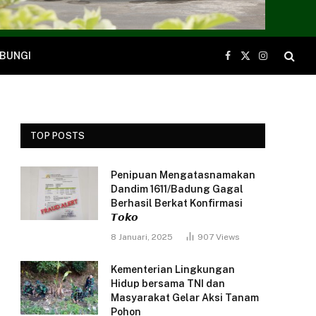
BUNGI
Facebook
X
Instagram
(Twitter)
TOP POSTS
Penipuan Mengatasnamakan
Dandim 1611/Badung Gagal
Berhasil Berkat Konfirmasi
𝙏𝙤𝙠𝙤
8 Januari, 2025
907
Views
Kementerian Lingkungan
Hidup bersama TNI dan
Masyarakat Gelar Aksi Tanam
Pohon