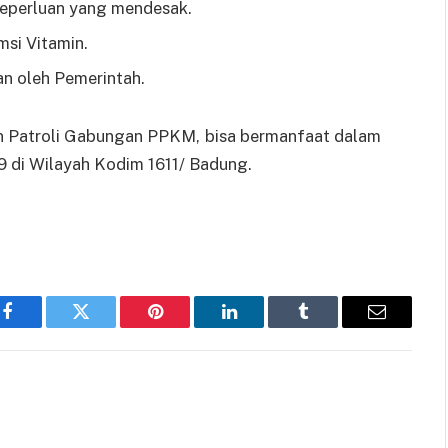
keperluan yang mendesak.
si Vitamin.
an oleh Pemerintah.
n Patroli Gabungan PPKM, bisa bermanfaat dalam
 di Wilayah Kodim 1611/ Badung.
Facebook
Twitter
Pinterest
LinkedIn
Tumblr
Email