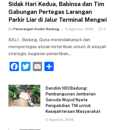
Sidak Hari Kedua, Babinsa dan Tim
Gabungan Pertegas Larangan
Parkir Liar di Jalur Terminal Mengwi
By
Penerangan Kodim Badung
6 Agustus, 2026
0
BALI – Badung, Guna menindaklanjuti dan
mempertegas aturan ketertiban umum di wilayah
strategis, kegiatan penertiban…
F
T
E
S
a
w
m
h
c
itt
ai
ar
Dandim 1611/Badung:
e
er
l
e
Pembangunan Jembatan
Garuda Wujud Nyata
b
Pengabdian TNI untuk
o
Kesejahteraan Masyarakat
o
6 Agustus, 2026