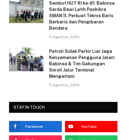
k
Sambut HUT RI ke-81: Babinsa
Serda Bawi Latih Paskibra
SMAN 11, Perkuat Teknis Baris
Berbaris dan Pengibaran
Bendera
5 Agustus, 2026
Patroli Sidak Parkir Liar Jaga
Kenyamanan Pengguna Jalan:
Babinsa & Tim Gabungan
Soroti Jalur Terminal
Mengwitani
5 Agustus, 2026
STAY IN TOUCH
Facebook
YouTube