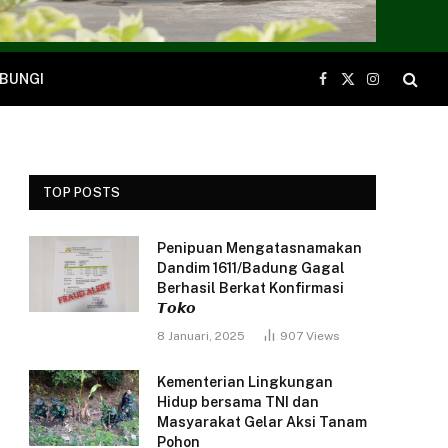
BUNGI
Facebook
X
Instagram
(Twitter)
TOP POSTS
Penipuan Mengatasnamakan
Dandim 1611/Badung Gagal
Berhasil Berkat Konfirmasi
𝙏𝙤𝙠𝙤
8 Januari, 2025
907
Views
Kementerian Lingkungan
Hidup bersama TNI dan
Masyarakat Gelar Aksi Tanam
Pohon