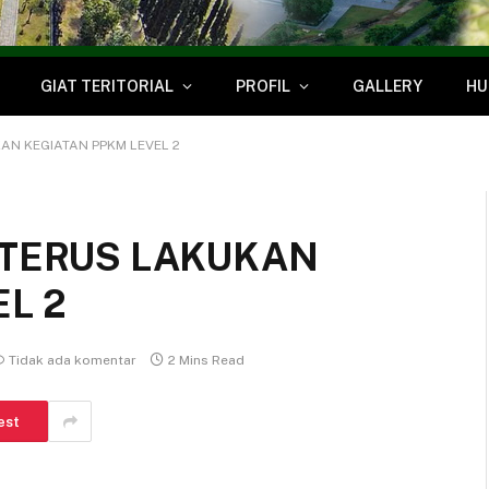
GIAT TERITORIAL
PROFIL
GALLERY
HU
KAN KEGIATAN PPKM LEVEL 2
 TERUS LAKUKAN
L 2
Tidak ada komentar
2 Mins Read
est