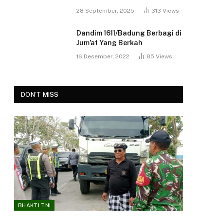
28 September, 2025
313
Views
Dandim 1611/Badung Berbagi di
Jum’at Yang Berkah
16 Desember, 2022
85
Views
DON'T MISS
BHAKTI TNI