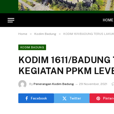
HOME
»
»
Home
Kodim Badung
KODIM 1611/BADUNG TERUS LAKU
KODIM BADUNG
KODIM 1611/BADUNG
KEGIATAN PPKM LEVE
By
Penerangan Kodim Badung
29 November, 2021
Facebook
Twitter
Pinter