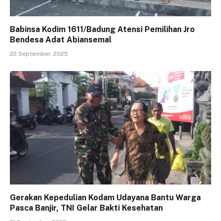
Babinsa Kodim 1611/Badung Atensi Pemilihan Jro
Bendesa Adat Abiansemal
22 September, 2025
Gerakan Kepedulian Kodam Udayana Bantu Warga
Pasca Banjir, TNI Gelar Bakti Kesehatan