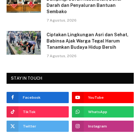
k
Darah dan Penyaluran Bantuan
Sembako
7 Agustus, 2026
Ciptakan Lingkungan Asri dan Sehat,
Babinsa Ajak Warga Tegal Harum
Tanamkan Budaya Hidup Bersih
7 Agustus, 2026
STAY IN TOUCH
Facebook
YouTube
TikTok
WhatsApp
Twitter
Instagram