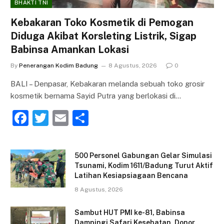
BHAKTI TNI
Kebakaran Toko Kosmetik di Pemogan
Diduga Akibat Korsleting Listrik, Sigap
Babinsa Amankan Lokasi
By
Penerangan Kodim Badung
8 Agustus, 2026
0
BALI – Denpasar, Kebakaran melanda sebuah toko grosir
kosmetik bernama Sayid Putra yang berlokasi di…
F
T
E
S
a
w
m
h
c
itt
ai
ar
500 Personel Gabungan Gelar Simulasi
e
er
l
e
Tsunami, Kodim 1611/Badung Turut Aktif
Latihan Kesiapsiagaan Bencana
b
8 Agustus, 2026
o
o
Sambut HUT PMI ke-81, Babinsa
Dampingi Safari Kesehatan, Donor