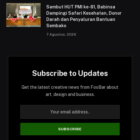
Sambut HUT PMI ke-81, Babinsa
Dampingi Safari Kesehatan, Donor
Darah dan Penyaluran Bantuan
Sembako
7 Agustus, 2026
Subscribe to Updates
Get the latest creative news from FooBar about
art, design and business.