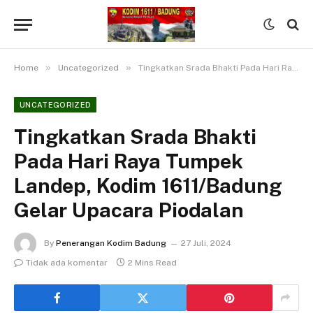
»
»
Home
Uncategorized
Tingkatkan Srada Bhakti Pada Hari Raya Tumpek Landep, Kodim 1611/Badung Gelar Upacara Piodalan
UNCATEGORIZED
Tingkatkan Srada Bhakti
Pada Hari Raya Tumpek
Landep, Kodim 1611/Badung
Gelar Upacara Piodalan
By
Penerangan Kodim Badung
27 Juli, 2024
Tidak ada komentar
2 Mins Read